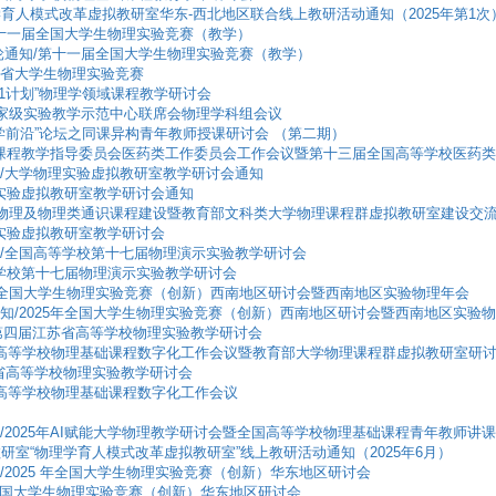
理学育人模式改革虚拟教研室华东-西北地区联合线上教研活动通知（2025年第1次
海/第十一届全国大学生物理实验竞赛（教学）
/第3轮通知/第十一届全国大学生物理实验竞赛（教学）
林省大学生物理实验竞赛
“101计划”物理学领域课程教学研讨会
25年国家级实验教学示范中心联席会物理学科组会议
“教学前沿”论坛之同课异构青年教师授课研讨会 （第二期）
学物理课程教学指导委员会医药类工作委员会工作会议暨第十三届全国高等学校医药
轮通知/大学物理实验虚拟教研室教学研讨会通知
物理实验虚拟教研室教学研讨会通知
025文科物理及物理类通识课程建设暨教育部文科类大学物理课程群虚拟教研室建设交
物理实验虚拟教研室教学研讨会
轮通知/全国高等学校第十七届物理演示实验教学研讨会
国高等学校第十七届物理演示实验教学研讨会
2025年全国大学生物理实验竞赛（创新）西南地区研讨会暨西南地区实验物理年会
第2轮通知/2025年全国大学生物理实验竞赛（创新）西南地区研讨会暨西南地区实验
通知/第四届江苏省高等学校物理实验教学研讨会
5年全国高等学校物理基础课程数字化工作会议暨教育部大学物理课程群虚拟教研室研
江苏省高等学校物理实验教学研讨会
年全国高等学校物理基础课程数字化工作会议
2轮通知/2025年AI赋能大学物理教学研讨会暨全国高等学校物理基础课程青年教师
拟教研室“物理学育人模式改革虚拟教研室”线上教研活动通知（2025年6月）
轮通知/2025 年全国大学生物理实验竞赛（创新）华东地区研讨会
25 年全国大学生物理实验竞赛（创新）华东地区研讨会