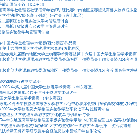
量子前沿国际会议（ICQF-3）
025年全国高等学校物理基础课程青年教师讲课比赛中南地区复赛暨教育部大物课程
年全国大学生物理实验竞赛（创新）研讨会（东北地区）
知/第二届浙江省物理实验教学与管理研讨会
知/第二届浙江省物理实验教学与管理研讨会
浙江省物理实验教学与管理研讨会
025年中国大学生物理学术竞赛(西北赛区)作品赛
2025年第十六届中国大学生物理学术竞赛(西北赛区)
/第3轮通知/第九届西南地区大学生物理学术竞赛暨第十六届中国大学生物理学术竞
/2025年教育部大学物理课程教学指导委员会华东区工作委员会工作大会暨2025
/2025年教育部大物课程教指委华东地区工作委员会工作大会暨2025年全国高等
上海高校物理课程教学交流会
通知/2025 年第八届中国大学生物理学术竞赛 （华东赛区）
/第五届东北及内蒙地区原子与分子物理学术研讨会
5 年中国大学生物理学术竞赛 （华东赛区）
025 年华东地区高等学校物理国家级实验教学示范中心联席会暨山东省高校物理实验教
轮通知/2025年大学物理及大学物理实验教学数字化改革与创新研讨会
25年大学物理及大学物理实验教学数字化改革与创新研讨会
2轮/2025年华东地区高等学校物理国家级实验教学示范中心联席会暨山东省高校物理
批大学物理实验课程虚拟教研室 大学物理实验“一线教学”分享会第二次活动通知
八届信息技术新工科产学研联盟年会暨信息技术领域产学合作论坛