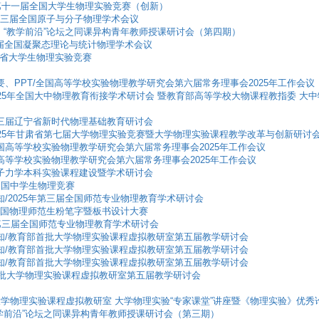
025年第十一届全国大学生物理实验竞赛（创新）
第二十三届全国原子与分子物理学术会议
光学》“教学前沿”论坛之同课异构青年教师授课研讨会（第四期）
二十二届全国凝聚态理论与统计物理学术会议
甘肃省大学生物理实验竞赛
京/纪要、PPT/全国高等学校实验物理教学研究会第六届常务理事会2025年工作会议
上海/2025年全国大中物理教育衔接学术研讨会 暨教育部高等学校大物课程教指委
州/第三届辽宁省新时代物理基础教育研讨会
兰州/2025年甘肃省第七届大学物理实验竞赛暨大学物理实验课程教学改革与创新研讨
京/全国高等学校实验物理教学研究会第六届常务理事会2025年工作会议
/全国高等学校实验物理教学研究会第六届常务理事会2025年工作会议
海/量子力学本科实验课程建设暨学术研讨会
2届全国中学生物理竞赛
3轮通知/2025年第三届全国师范专业物理教育学术研讨会
二届全国物理师范生粉笔字暨板书设计大赛
025年第三届全国师范专业物理教育学术研讨会
第3轮通知/教育部首批大学物理实验课程虚拟教研室第五届教学研讨会
第3轮通知/教育部首批大学物理实验课程虚拟教研室第五届教学研讨会
第2轮通知/教育部首批大学物理实验课程虚拟教研室第五届教学研讨会
育部首批大学物理实验课程虚拟教研室第五届教学研讨会
批大学物理实验课程虚拟教研室 大学物理实验“专家课堂”讲座暨《物理实验》优
“教学前沿”论坛之同课异构青年教师授课研讨会（第三期）