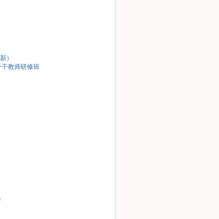
创新）
”骨干教师研修班
）
）