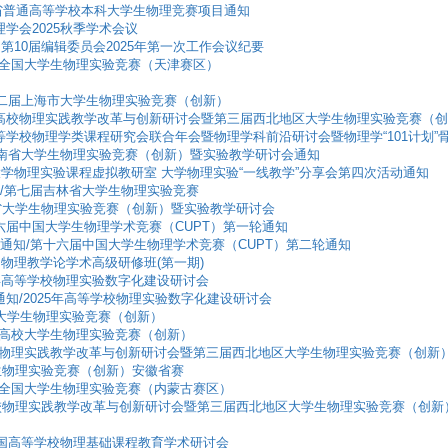
年辽宁省普通高等学校本科大学生物理竞赛项目通知
物理学会2025秋季学术会议
》第10届编辑委员会2025年第一次工作会议纪要
一届全国大学生物理实验竞赛（天津赛区）
25年第二届上海市大学生物理实验竞赛（创新）
北地区高校物理实践教学改革与创新研讨会暨第三届西北地区大学生物理实验竞赛（
七届高等学校物理学类课程研究会联合年会暨物理学科前沿研讨会暨物理学“101计划
25年河南省大学生物理实验竞赛（创新）暨实验教学研讨会通知
批大学物理实验课程虚拟教研室 大学物理实验“一线教学”分享会第四次活动通知
轮通知/第七届吉林省大学生物理实验竞赛
河南省大学生物理实验竞赛（创新）暨实验教学研讨会
第十六届中国大学生物理学术竞赛（CUPT）第一轮通知
第2轮通知/第十六届中国大学生物理学术竞赛（CUPT）第二轮通知
年全国物理教学论学术高级研修班(第一期)
025年高等学校物理实验数字化建设研讨会
2轮通知/2025年高等学校物理实验数字化建设研讨会
市大学生物理实验竞赛（创新）
徽省高校大学生物理实验竞赛（创新）
区高校物理实践教学改革与创新研讨会暨第三届西北地区大学生物理实验竞赛（创新
大学生物理实验竞赛（创新）安徽省赛
一届全国大学生物理实验竞赛（内蒙古赛区）
区高校物理实践教学改革与创新研讨会暨第三届西北地区大学生物理实验竞赛（创新
25年全国高等学校物理基础课程教育学术研讨会