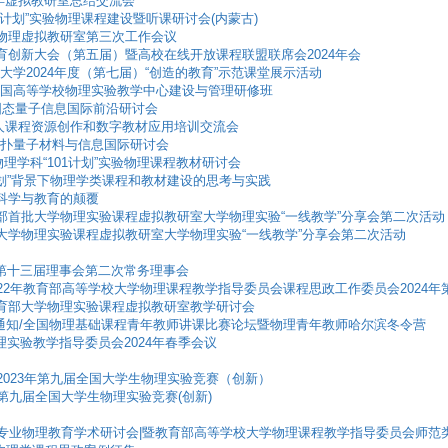
24年虚拟教研室总结交流会
“101计划”实验物理课程建设暨听课研讨会(内蒙古)
大学物理虚拟教研室第三次工作会议
课教育创新大会（第五届）暨高校在线开放课程联盟联席会2024年会
北师范大学2024年度（第七届）“创造的教育”示范课堂展示活动
第二期全国高等学校物理实验教学中心建设与管理研修班
24年固态量子信息国际前沿研讨会
 数字人课程资源创作和数字教材应用培训交流会
六届拓扑量子材料与信息国际研讨会
育部物理学科“101计划”实验物理课程教材研讨会
01计划”背景下物理学类课程和教材建设的思考与实践
对科学与教育的颠覆
教育部首批大学物理实验课程虚拟教研室大学物理实验“一线教学”分享会第二次活动
首批大学物理实验课程虚拟教研室大学物理实验“一线教学”分享会第二次活动
会第十三届理事会第二次常务理事会
18—2022年教育部高等学校大学物理课程教学指导委员会课程思政工作委员会202
24年教育部大学物理实验课程虚拟教研室教学研讨会
第二轮通知/全国物理基础课程青年教师讲课比赛论坛暨物理青年教师哈尔滨冬令营
物理实验教学指导委员会2024年春季会议
知/2023年第九届全国大学生物理实验竞赛（创新）
知/第九届全国大学生物理实验竞赛(创新)
国师范专业物理教育学术研讨会|暨教育部高等学校大学物理课程教学指导委员会师