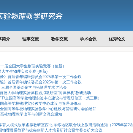
事简介
理事交流
教学交流
学术会议
优秀论文
年第十一届全国大学生物理实验竞赛（创新）
全国大学生物理实验竞赛 (创新)
物理实验》首届青年编辑委员会2025年第一次工作会议
物理实验》首届青年编辑委员会2025年第一次工作会议
/第二十三届全国基础光学与光物理学术讨论会
教育部首批大学物理实验课程虚拟教研室“同课异构”教研活动
要、PPT/全国高等学校物理实验中心建设与管理研修班（第三期）
第三期全国高等学校物理实验教学中心建设与管理研修班
/第三期全国高等学校物理实验教学中心建设与管理研讨会的通知
5新时代高校物理教学改革与创新交流会通知
物理学育人模式改革虚拟教研室西北-华东地区联合线上教研活动通知（2025年第2
上海/全国物理贯通教育与拔尖创新人才培养研讨会暨常委会扩大会议