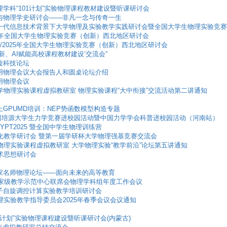
部物理学科“101计划”实验物理课程教材建设暨听课研讨会
理学家与物理学史研讨会——非凡一念与传奇一生
三届新一代信息技术背景下大学物理及实验教学实践研讨会暨全国大学生物理实验竞
2025年全国大学生物理实验竞赛（创新）西北地区研讨会
第2轮/2025年全国大学生物理实验竞赛（创新）西北地区研讨会
融合创新、AI赋能高校课程教材建设’交流会”
自旋科技论坛
二届应用物理会议大会报告人和圆桌论坛介绍
应用物理会议
大学物理实验课程虚拟教研室 物理实验课程“大中衔接”交流活动第二讲通知
期线上GPUMD培训：NEP势函数模型构造专题
年全国周培源大学生力学竞赛进校园活动暨中国力学学会科普进校园活动（河南站）
/CYPT2025 暨全国中学生物理训练营
智化教学研讨会 暨第一届学研杯大学物理强基竞赛交流会
学物理实验课程虚拟教研室 大学物理实验“教学前沿”论坛第五讲通知
学术思想研讨会
三届名家名师物理论坛——面向未来的高等教育
24年国家级教学示范中心联席会物理学科组年度工作会议
届量子自旋调控计算实验教学培训研讨会
物理实验教学指导委员会2025年春季会议会议通知
“101计划”实验物理课程建设暨听课研讨会(内蒙古)