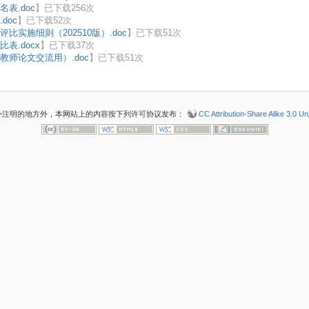
表.doc
】已下载
256
次
doc
】已下载
52
次
比实施细则（202510版）.doc
】已下载
51
次
表.docx
】已下载
37
次
教师论文交流用）.doc
】已下载
51
次
外注明的地方外，本网站上的内容按下列许可协议发布：
CC Attribution-Share Alike 3.0 U